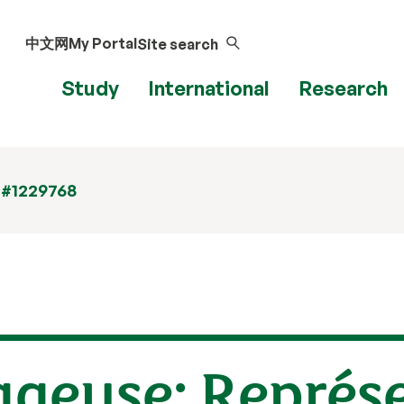
中文网
My Portal
Site search
Study
International
Research
 #1229768
geuse: Représe