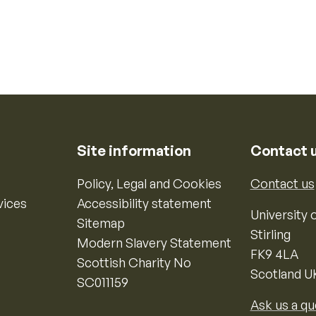
Site information
Contact 
Policy, Legal and Cookies
Contact us
vices
Accessibility statement
University o
Sitemap
Stirling
Modern Slavery Statement
FK9 4LA
Scottish Charity No
Scotland U
SC011159
Ask us a qu