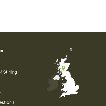
us
f Stirling
K
Map of the United Kingdom of Great 
estion ⟩