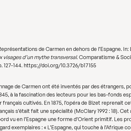
eprésentations de Carmen en dehors de l’Espagne. In: L
ux visages d’un mythe transversal
. Comparatisme & Socie
. 127-144. https://doi.org/10.3726/b17155
sonnage de Carmen ont été inventés par des étrangers, p
1845, à la fascination des lecteurs pour les bas-fonds 
r français cultivés. En 1875, l’opéra de Bizet reprenait 
çais s’était fait une spécialité (McClary 1992 : 18). Cet a
abord vu en l’Espagne une forme d’Orient primitif. Les pr
ard exemplaires : « L’Espagne, qui touche à l’Afrique com