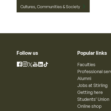
Cultures, Communities & Society
Follow us
Popular links
Instagram
Faculties
Facebook
X
YouTube
LinkedIn
TikTok
Professional ser
Alumni
Jobs at Stirling
Getting here
Students’ Union
Online shop