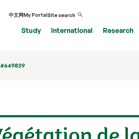
中文网
My Portal
Site search
Study
International
Research
 #649839
Végétation de l