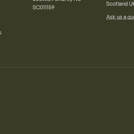
Scotland U
SC011159
Ask us a qu
s