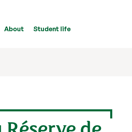
About
Student life
a Réserve de