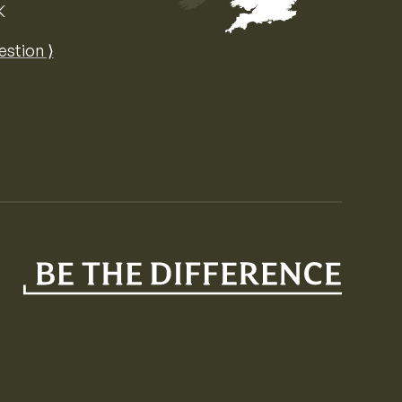
K
Map of the United Kingdom of Great 
estion ⟩