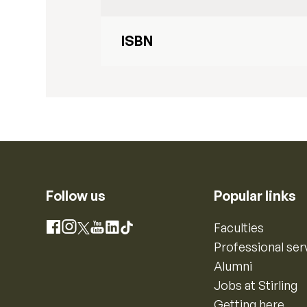
ISBN
Follow us
Popular links
Instagram
Faculties
Facebook
X
YouTube
LinkedIn
TikTok
Professional ser
Alumni
Jobs at Stirling
Getting here