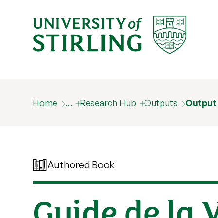
Home
…
Research Hub
Outputs
Output
Authored Book
Guide de la 