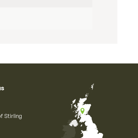
us
f Stirling